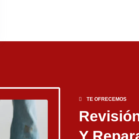
TE OFRECEMOS
Revisió
Y Repar