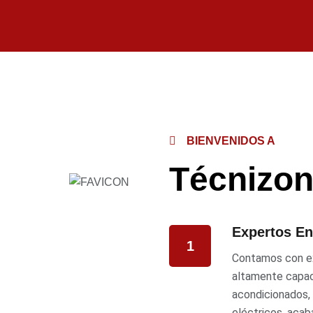
BIENVENIDOS A
Técnizo
Expertos En
1
Contamos con ex
altamente capac
acondicionados, 
eléctricos, acab