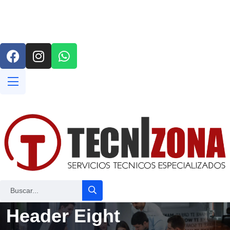
(+57) 302 5617452
info@tecnizona.com.co
Header Eight