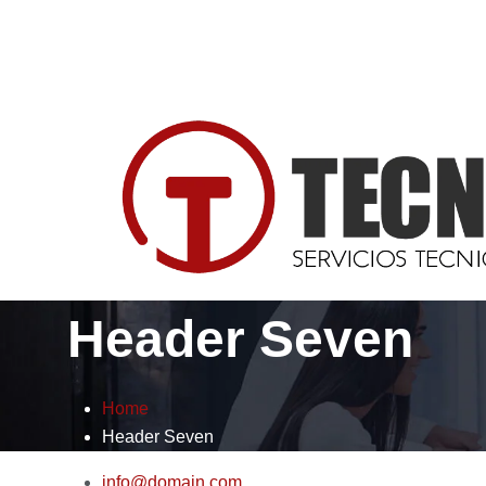
(+57) 302 5617452
info@tecnizona.com.co
Header Seven
Home
Header Seven
info@domain.com